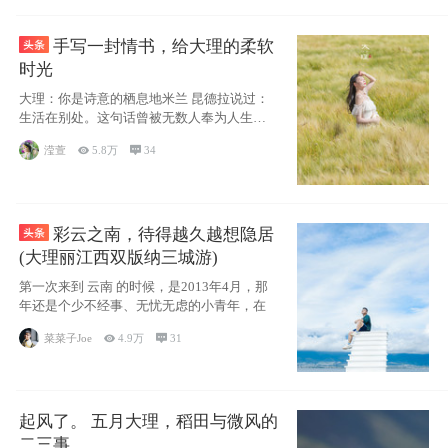
手写一封情书，给大理的柔软
时光
大理：你是诗意的栖息地米兰 昆德拉说过：
生活在别处。这句话曾被无数人奉为人生信
条，并
滢萱

5.8万

34
彩云之南，待得越久越想隐居
(大理丽江西双版纳三城游)
第一次来到 云南 的时候，是2013年4月，那
年还是个少不经事、无忧无虑的小青年，在
菜菜子Joe

4.9万

31
起风了。 五月大理，稻田与微风的
二三事