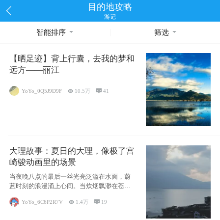
目的地攻略
游记
智能排序
筛选
【晒足迹】背上行囊，去我的梦和
远方——丽江
YoYo_0Q5J9D9F

10.5万

41
大理故事：夏日的大理，像极了宫
崎骏动画里的场景
当夜晚八点的最后一丝光亮泛滥在水面，蔚
蓝时刻的浪漫涌上心间。当炊烟飘渺在苍山
下的田野
YoYo_6C6P2R7V

1.4万

19