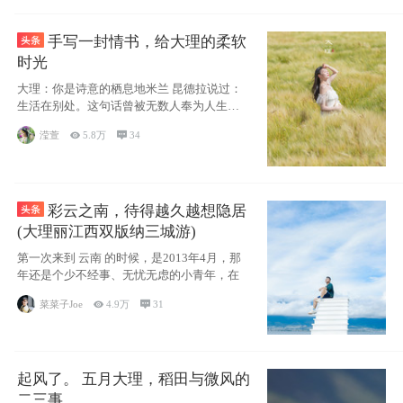
手写一封情书，给大理的柔软
时光
大理：你是诗意的栖息地米兰 昆德拉说过：
生活在别处。这句话曾被无数人奉为人生信
条，并
滢萱

5.8万

34
彩云之南，待得越久越想隐居
(大理丽江西双版纳三城游)
第一次来到 云南 的时候，是2013年4月，那
年还是个少不经事、无忧无虑的小青年，在
菜菜子Joe

4.9万

31
起风了。 五月大理，稻田与微风的
二三事