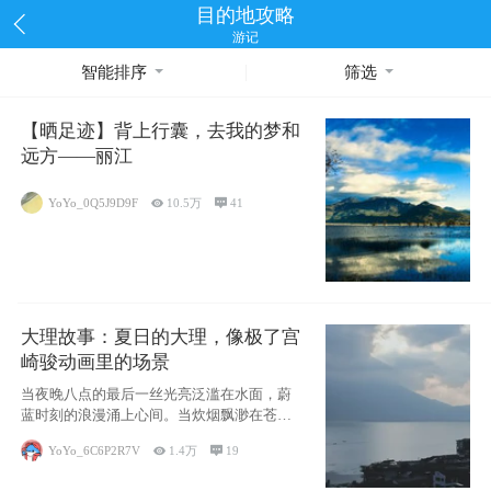
目的地攻略
游记
智能排序
筛选
【晒足迹】背上行囊，去我的梦和
远方——丽江
YoYo_0Q5J9D9F

10.5万

41
大理故事：夏日的大理，像极了宫
崎骏动画里的场景
当夜晚八点的最后一丝光亮泛滥在水面，蔚
蓝时刻的浪漫涌上心间。当炊烟飘渺在苍山
下的田野
YoYo_6C6P2R7V

1.4万

19