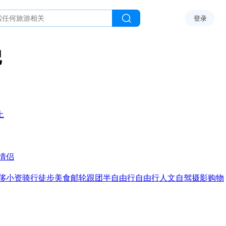
登录
记
上
情侣
侈
小资
骑行
徒步
美食
邮轮
跟团
半自由行
自由行
人文
自驾
摄影
购物