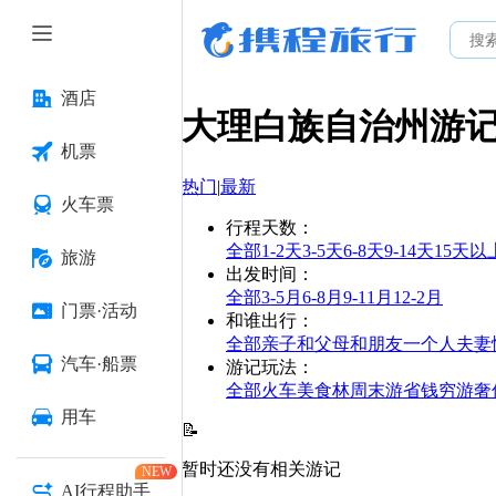
酒店
大理白族自治州
游
机票
热门
|
最新
火车票
行程天数
：
全部
1-2天
3-5天
6-8天
9-14天
15天以
旅游
出发时间
：
全部
3-5月
6-8月
9-11月
12-2月
门票·活动
和谁出行
：
全部
亲子
和父母
和朋友
一个人
夫妻
汽车·船票
游记玩法
：
全部
火车
美食林
周末游
省钱
穷游
奢
用车
📝
暂时还没有相关游记
NEW
AI行程助手