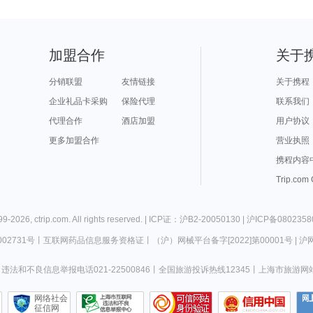
加盟合作
关于
分销联盟
友情链接
关于携程
企业礼品卡采购
保险代理
联系我们
代理合作
酒店加盟
用户协议
更多加盟合作
营业执照
携程内容
Trip.com
99-
2026
,
ctrip.com
. All rights reserved. |
ICP证：沪B2-20050130
|
沪ICP备0802358
02731号
丨
互联网药品信息服务资格证
丨
（沪）网械平台备字[2022]第00001号
|
沪网
违法和不良信息举报电话021-22500846
丨
全国旅游投诉热线12345
丨
上海市旅游网
网络社会
征信网