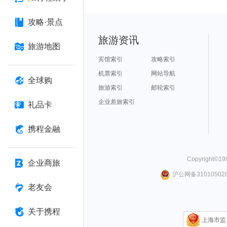
攻略·景点
旅游资讯
旅游地图
宾馆索引
攻略索引
机票索引
网站导航
全球购
旅游索引
邮轮索引
企业差旅索引
礼品卡
携程金融
Copyright©
19
企业商旅
沪公网备310105020
老友会
关于携程
上海市监