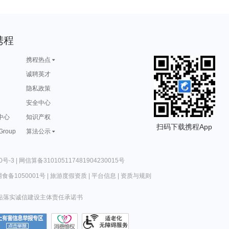
携程
携程热点
诚聘英才
隐私政策
安全中心
中心
知识产权
扫码下载携程App
 Group
算法公示
0号-3
|
网信算备310105117481904230015号
食备1050001号
|
旅游度假资质
|
平台信息
|
资质与规则
站落实诚信建设主体责任承诺书