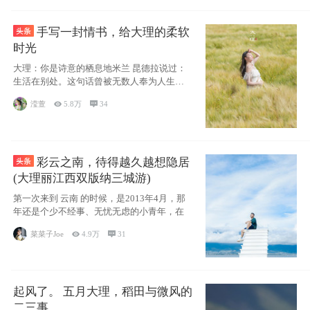
手写一封情书，给大理的柔软
时光
大理：你是诗意的栖息地米兰 昆德拉说过：
生活在别处。这句话曾被无数人奉为人生信
条，并
滢萱

5.8万

34
彩云之南，待得越久越想隐居
(大理丽江西双版纳三城游)
第一次来到 云南 的时候，是2013年4月，那
年还是个少不经事、无忧无虑的小青年，在
菜菜子Joe

4.9万

31
起风了。 五月大理，稻田与微风的
二三事