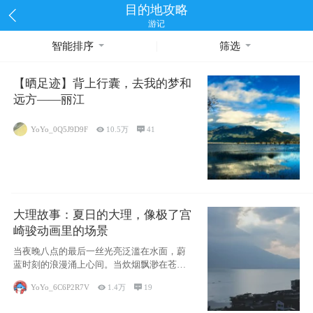
目的地攻略
游记
智能排序
筛选
【晒足迹】背上行囊，去我的梦和
远方——丽江
YoYo_0Q5J9D9F

10.5万

41
大理故事：夏日的大理，像极了宫
崎骏动画里的场景
当夜晚八点的最后一丝光亮泛滥在水面，蔚
蓝时刻的浪漫涌上心间。当炊烟飘渺在苍山
下的田野
YoYo_6C6P2R7V

1.4万

19