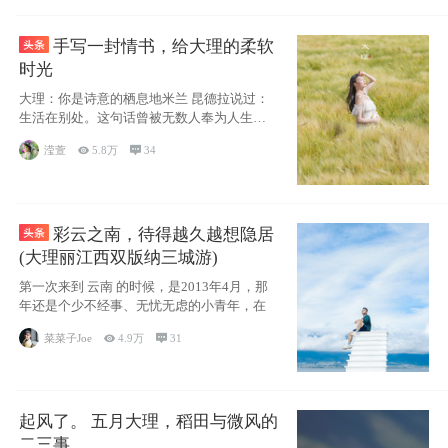
手写一封情书，给大理的柔软
时光
大理：你是诗意的栖息地米兰 昆德拉说过：
生活在别处。这句话曾被无数人奉为人生信
条，并
滢萱

5.8万

34
彩云之南，待得越久越想隐居
(大理丽江西双版纳三城游)
第一次来到 云南 的时候，是2013年4月，那
年还是个少不经事、无忧无虑的小青年，在
菜菜子Joe

4.9万

31
起风了。 五月大理，稻田与微风的
二三事