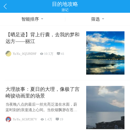
目的地攻略
游记
智能排序
筛选
【晒足迹】背上行囊，去我的梦和
远方——丽江
YoYo_0Q5J9D9F

10.5万

41
大理故事：夏日的大理，像极了宫
崎骏动画里的场景
当夜晚八点的最后一丝光亮泛滥在水面，蔚
蓝时刻的浪漫涌上心间。当炊烟飘渺在苍山
下的田野
YoYo_6C6P2R7V

1.4万

19