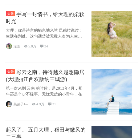
手写一封情书，给大理的柔软
时光
大理：你是诗意的栖息地米兰 昆德拉说过：
生活在别处。这句话曾被无数人奉为人生信
条，并
滢萱

5.8万

34
彩云之南，待得越久越想隐居
(大理丽江西双版纳三城游)
第一次来到 云南 的时候，是2013年4月，那
年还是个少不经事、无忧无虑的小青年，在
菜菜子Joe

4.9万

31
起风了。 五月大理，稻田与微风的
二三事