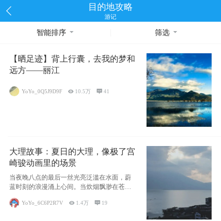
目的地攻略
游记
智能排序
筛选
【晒足迹】背上行囊，去我的梦和
远方——丽江
YoYo_0Q5J9D9F

10.5万

41
大理故事：夏日的大理，像极了宫
崎骏动画里的场景
当夜晚八点的最后一丝光亮泛滥在水面，蔚
蓝时刻的浪漫涌上心间。当炊烟飘渺在苍山
下的田野
YoYo_6C6P2R7V

1.4万

19