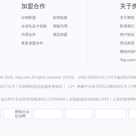
加盟合作
关于
分销联盟
友情链接
关于携程
企业礼品卡采购
保险代理
联系我们
代理合作
酒店加盟
用户协议
更多加盟合作
营业执照
携程内容
Trip.com
99-2026,
ctrip.com
. All rights reserved. |
ICP证：沪B2-20050130 |
沪ICP备08023580
02731号
丨
互联网药品信息服务资格证
丨
（沪）网械平台备字[2022]第00001号
|
沪网
违法和不良信息举报电话021-22500846丨全国旅游投诉热线12345丨
上海市旅游网
网络社会
征信网