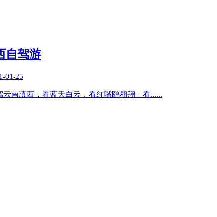
滇西自驾游
1-01-25
都自驾云南滇西，看蓝天白云，看红嘴鸥翱翔，看
......