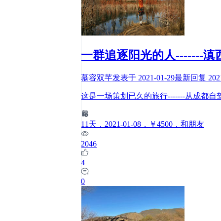
一群追逐阳光的人-------
慕容双芊
发表于
2021-01-29
最新回复
202
这是一场策划已久的旅行-------从成
11
天
，2021-01-08
，￥4500
，和朋友
2046
4
0