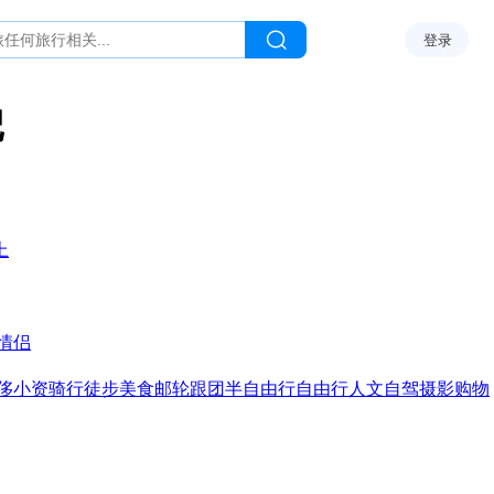
登录
记
上
情侣
侈
小资
骑行
徒步
美食
邮轮
跟团
半自由行
自由行
人文
自驾
摄影
购物