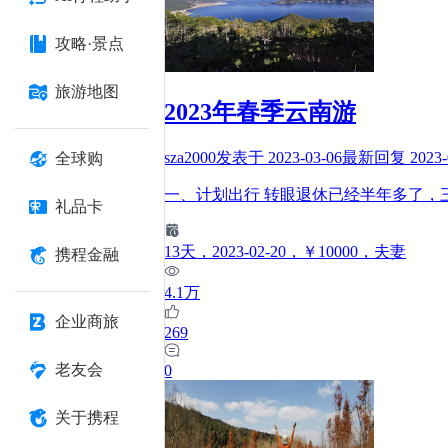
攻略·景点
旅游地图
2023年春季云南游
sza2000
发表于
2023-03-06
最新回复
2023-
全球购
一、计划出行 转眼退休已经半年多了，
礼品卡
13
天
，2023-02-20
，￥10000
，夫妻
携程金融
4.1万
企业商旅
269
老友会
0
关于携程