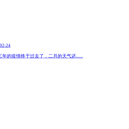
02-24
三年的疫情终于过去了，二月的天气还
......