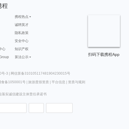
携程
携程热点
诚聘英才
隐私政策
安全中心
中心
知识产权
扫码下载携程App
 Group
算法公示
号-3 |
网信算备310105117481904230015号
食备1050001号
|
旅游度假资质
|
平台信息
|
资质与规则
站落实诚信建设主体责任承诺书