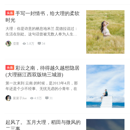
手写一封情书，给大理的柔软
时光
大理：你是诗意的栖息地米兰 昆德拉说过：
生活在别处。这句话曾被无数人奉为人生信
条，并
滢萱

5.8万

34
彩云之南，待得越久越想隐居
(大理丽江西双版纳三城游)
第一次来到 云南 的时候，是2013年4月，那
年还是个少不经事、无忧无虑的小青年，在
菜菜子Joe

4.9万

31
起风了。 五月大理，稻田与微风的
二三事