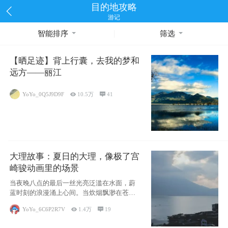
目的地攻略
游记
智能排序
筛选
【晒足迹】背上行囊，去我的梦和
远方——丽江
YoYo_0Q5J9D9F

10.5万

41
大理故事：夏日的大理，像极了宫
崎骏动画里的场景
当夜晚八点的最后一丝光亮泛滥在水面，蔚
蓝时刻的浪漫涌上心间。当炊烟飘渺在苍山
下的田野
YoYo_6C6P2R7V

1.4万

19