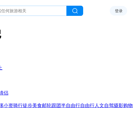
登录
记
上
情侣
侈
小资
骑行
徒步
美食
邮轮
跟团
半自由行
自由行
人文
自驾
摄影
购物