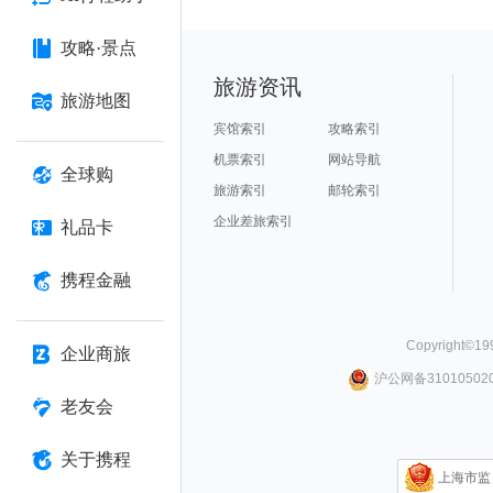
攻略·景点
旅游资讯
旅游地图
宾馆索引
攻略索引
机票索引
网站导航
全球购
旅游索引
邮轮索引
企业差旅索引
礼品卡
携程金融
Copyright©
19
企业商旅
沪公网备310105020
老友会
关于携程
上海市监