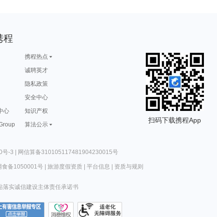
携程
携程热点
诚聘英才
隐私政策
安全中心
中心
知识产权
扫码下载携程App
 Group
算法公示
0号-3
|
网信算备310105117481904230015号
食备1050001号
|
旅游度假资质
|
平台信息
|
资质与规则
站落实诚信建设主体责任承诺书