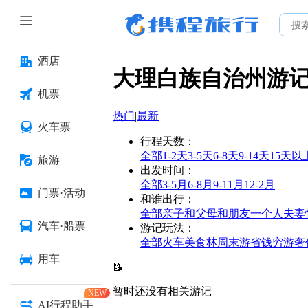
酒店
大理白族自治州
游
机票
热门
|
最新
火车票
行程天数
：
全部
1-2天
3-5天
6-8天
9-14天
15天以
旅游
出发时间
：
全部
3-5月
6-8月
9-11月
12-2月
门票·活动
和谁出行
：
全部
亲子
和父母
和朋友
一个人
夫妻
汽车·船票
游记玩法
：
全部
火车
美食林
周末游
省钱
穷游
奢
用车
📝
暂时还没有相关游记
NEW
AI行程助手