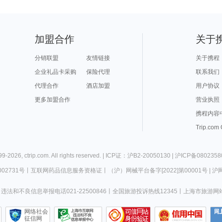
加盟合作
关于
分销联盟
友情链接
关于携程
企业礼品卡采购
保险代理
联系我们
代理合作
酒店加盟
用户协议
更多加盟合作
营业执照
携程内容
Trip.com
99-
2026
,
ctrip.com
. All rights reserved. |
ICP证：沪B2-20050130
|
沪ICP备0802358
02731号
丨
互联网药品信息服务资格证
丨
（沪）网械平台备字[2022]第00001号
|
沪网
违法和不良信息举报电话021-22500846
丨
全国旅游投诉热线12345
丨
上海市旅游网
网络社会
征信网