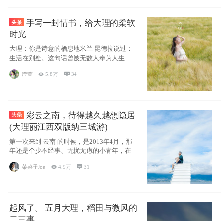
手写一封情书，给大理的柔软
时光
大理：你是诗意的栖息地米兰 昆德拉说过：
生活在别处。这句话曾被无数人奉为人生信
条，并
滢萱

5.8万

34
彩云之南，待得越久越想隐居
(大理丽江西双版纳三城游)
第一次来到 云南 的时候，是2013年4月，那
年还是个少不经事、无忧无虑的小青年，在
菜菜子Joe

4.9万

31
起风了。 五月大理，稻田与微风的
二三事