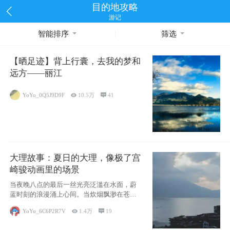
目的地攻略
游记
智能排序
筛选
【晒足迹】背上行囊，去我的梦和
远方——丽江
YoYo_0Q5J9D9F

10.5万

41
大理故事：夏日的大理，像极了宫
崎骏动画里的场景
当夜晚八点的最后一丝光亮泛滥在水面，蔚
蓝时刻的浪漫涌上心间。当炊烟飘渺在苍山
下的田野
YoYo_6C6P2R7V

1.4万

19