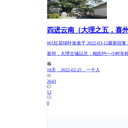
四进云南（大理之五，喜
001红花绿叶
发表于
2022-03-12
最新回复
喜州，大理古城以北，相距约一小时车
18
天
，2022-02-25
，一个人
2643
12
0