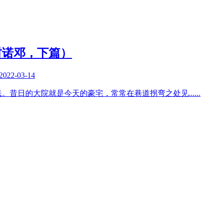
村诺邓，下篇）
2022-03-14
民。昔日的大院就是今天的豪宅，常常在巷道拐弯之处见
......