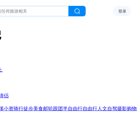
登录
记
上
情侣
侈
小资
骑行
徒步
美食
邮轮
跟团
半自由行
自由行
人文
自驾
摄影
购物