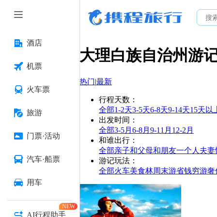
酒店
大理白族自治州
游
机票
热门
|
最新
火车票
行程天数
：
全部
1-2天
3-5天
6-8天
9-14天
15天以
旅游
出发时间
：
全部
3-5月
6-8月
9-11月
12-2月
门票·活动
和谁出行
：
全部
亲子
和父母
和朋友
一个人
夫妻
汽车·船票
游记玩法
：
全部
火车
美食林
周末游
省钱
穷游
奢
用车
NEW
AI行程助手