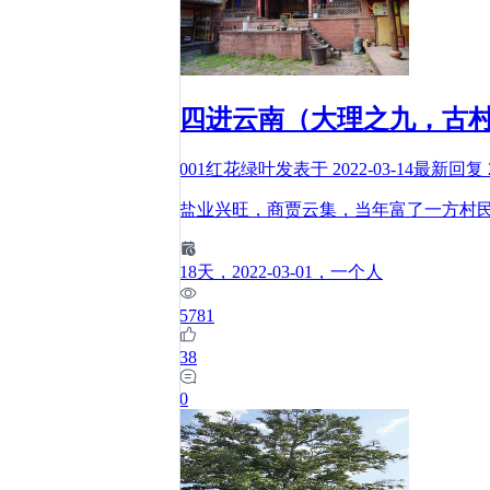
四进云南（大理之九，古
001红花绿叶
发表于
2022-03-14
最新回复
盐业兴旺，商贾云集，当年富了一方村
18
天
，2022-03-01
，一个人
5781
38
0