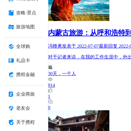
攻略·景点
旅游地图
内蒙古旅游：从呼和浩特
冯赣勇
发表于
2022-07-07
最新回复
2022-
全球购
对于记者来说，在我的工作生涯中，外
礼品卡
30
天
，一个人
携程金融
914
企业商旅
1
0
老友会
关于携程