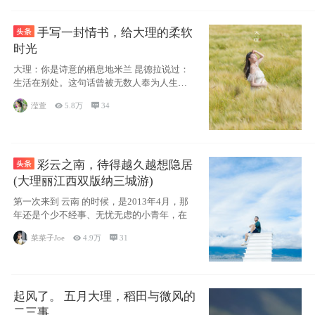
手写一封情书，给大理的柔软
时光
大理：你是诗意的栖息地米兰 昆德拉说过：
生活在别处。这句话曾被无数人奉为人生信
条，并
滢萱

5.8万

34
彩云之南，待得越久越想隐居
(大理丽江西双版纳三城游)
第一次来到 云南 的时候，是2013年4月，那
年还是个少不经事、无忧无虑的小青年，在
菜菜子Joe

4.9万

31
起风了。 五月大理，稻田与微风的
二三事