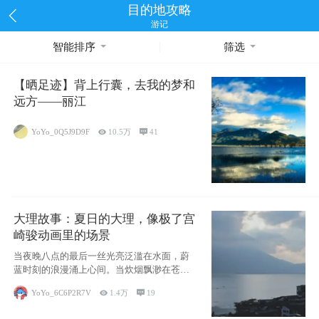
目的地攻略
游记
智能排序
筛选
【晒足迹】背上行囊，去我的梦和
远方——丽江
YoYo_0Q5J9D9F

10.5万

41
大理故事：夏日的大理，像极了宫
崎骏动画里的场景
当夜晚八点的最后一丝光亮泛滥在水面，蔚
蓝时刻的浪漫涌上心间。当炊烟飘渺在苍山
下的田野
YoYo_6C6P2R7V

1.4万

19