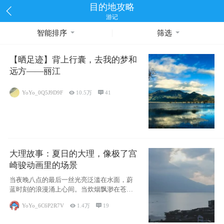
目的地攻略
游记
智能排序
筛选
【晒足迹】背上行囊，去我的梦和
远方——丽江
YoYo_0Q5J9D9F

10.5万

41
大理故事：夏日的大理，像极了宫
崎骏动画里的场景
当夜晚八点的最后一丝光亮泛滥在水面，蔚
蓝时刻的浪漫涌上心间。当炊烟飘渺在苍山
下的田野
YoYo_6C6P2R7V

1.4万

19