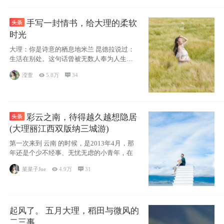
手写一封情书，给大理的柔软
时光
大理：你是诗意的栖息地米兰 昆德拉说过：
生活在别处。这句话曾被无数人奉为人生信
条，并
滢萱

5.8万

34
彩云之南，待得越久越想隐居
(大理丽江西双版纳三城游)
第一次来到 云南 的时候，是2013年4月，那
年还是个少不经事、无忧无虑的小青年，在
菜菜子Joe

4.9万

31
起风了。 五月大理，稻田与微风的
二三事