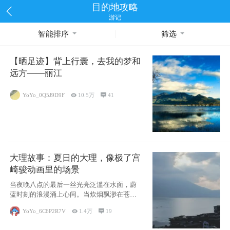
目的地攻略
游记
智能排序
筛选
【晒足迹】背上行囊，去我的梦和
远方——丽江
YoYo_0Q5J9D9F

10.5万

41
大理故事：夏日的大理，像极了宫
崎骏动画里的场景
当夜晚八点的最后一丝光亮泛滥在水面，蔚
蓝时刻的浪漫涌上心间。当炊烟飘渺在苍山
下的田野
YoYo_6C6P2R7V

1.4万

19