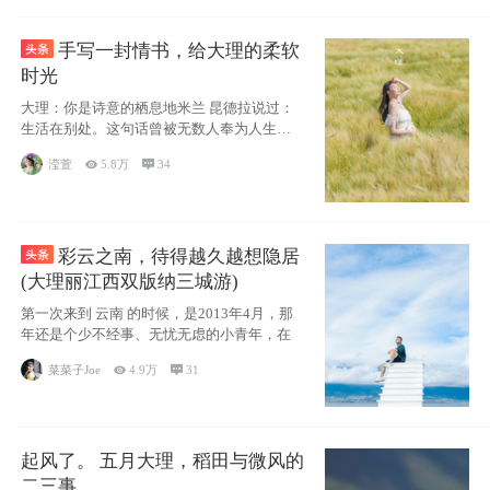
手写一封情书，给大理的柔软
时光
大理：你是诗意的栖息地米兰 昆德拉说过：
生活在别处。这句话曾被无数人奉为人生信
条，并
滢萱

5.8万

34
彩云之南，待得越久越想隐居
(大理丽江西双版纳三城游)
第一次来到 云南 的时候，是2013年4月，那
年还是个少不经事、无忧无虑的小青年，在
菜菜子Joe

4.9万

31
起风了。 五月大理，稻田与微风的
二三事