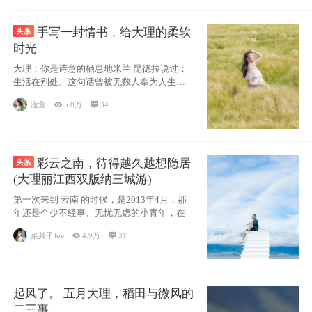
手写一封情书，给大理的柔软
时光
大理：你是诗意的栖息地米兰 昆德拉说过：
生活在别处。这句话曾被无数人奉为人生信
条，并
滢萱

5.8万

34
彩云之南，待得越久越想隐居
(大理丽江西双版纳三城游)
第一次来到 云南 的时候，是2013年4月，那
年还是个少不经事、无忧无虑的小青年，在
菜菜子Joe

4.9万

31
起风了。 五月大理，稻田与微风的
二三事