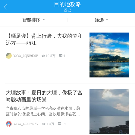
目的地攻略
游记
智能排序
筛选
【晒足迹】背上行囊，去我的梦和
远方——丽江
YoYo_0Q5J9D9F

10.5万

41
大理故事：夏日的大理，像极了宫
崎骏动画里的场景
当夜晚八点的最后一丝光亮泛滥在水面，蔚
蓝时刻的浪漫涌上心间。当炊烟飘渺在苍山
下的田野
YoYo_6C6P2R7V

1.4万

19