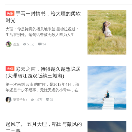
手写一封情书，给大理的柔软
时光
大理：你是诗意的栖息地米兰 昆德拉说过：
生活在别处。这句话曾被无数人奉为人生信
条，并
滢萱

5.8万

34
彩云之南，待得越久越想隐居
(大理丽江西双版纳三城游)
第一次来到 云南 的时候，是2013年4月，那
年还是个少不经事、无忧无虑的小青年，在
菜菜子Joe

4.9万

31
起风了。 五月大理，稻田与微风的
二三事