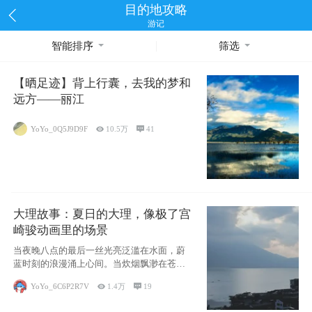
目的地攻略
游记
智能排序
筛选
【晒足迹】背上行囊，去我的梦和
远方——丽江
YoYo_0Q5J9D9F

10.5万

41
大理故事：夏日的大理，像极了宫
崎骏动画里的场景
当夜晚八点的最后一丝光亮泛滥在水面，蔚
蓝时刻的浪漫涌上心间。当炊烟飘渺在苍山
下的田野
YoYo_6C6P2R7V

1.4万

19