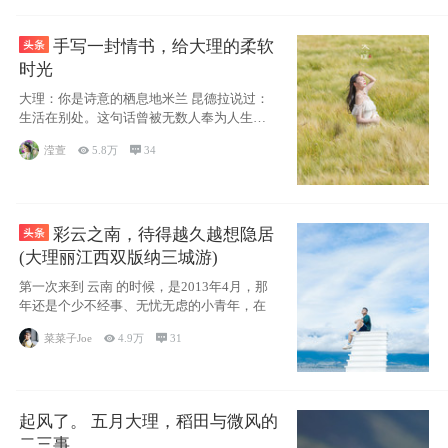
手写一封情书，给大理的柔软
时光
大理：你是诗意的栖息地米兰 昆德拉说过：
生活在别处。这句话曾被无数人奉为人生信
条，并
滢萱

5.8万

34
彩云之南，待得越久越想隐居
(大理丽江西双版纳三城游)
第一次来到 云南 的时候，是2013年4月，那
年还是个少不经事、无忧无虑的小青年，在
菜菜子Joe

4.9万

31
起风了。 五月大理，稻田与微风的
二三事