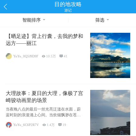
目的地攻略
游记
智能排序
筛选
【晒足迹】背上行囊，去我的梦和
远方——丽江
YoYo_0Q5J9D9F

10.5万

41
大理故事：夏日的大理，像极了宫
崎骏动画里的场景
当夜晚八点的最后一丝光亮泛滥在水面，蔚
蓝时刻的浪漫涌上心间。当炊烟飘渺在苍山
下的田野
YoYo_6C6P2R7V

1.4万

19