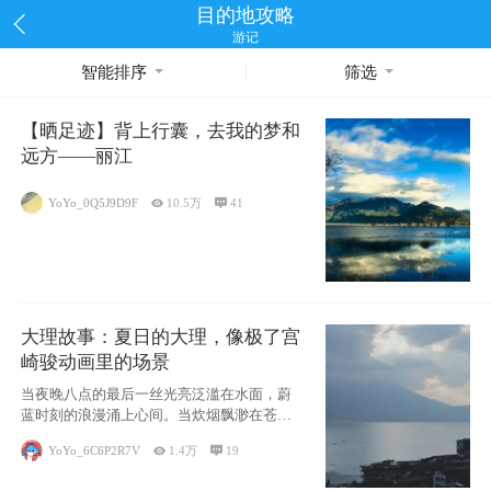
目的地攻略
游记
智能排序
筛选
【晒足迹】背上行囊，去我的梦和
远方——丽江
YoYo_0Q5J9D9F

10.5万

41
大理故事：夏日的大理，像极了宫
崎骏动画里的场景
当夜晚八点的最后一丝光亮泛滥在水面，蔚
蓝时刻的浪漫涌上心间。当炊烟飘渺在苍山
下的田野
YoYo_6C6P2R7V

1.4万

19