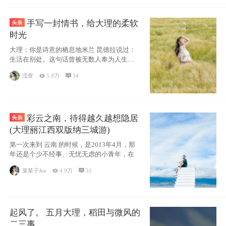
手写一封情书，给大理的柔软
时光
大理：你是诗意的栖息地米兰 昆德拉说过：
生活在别处。这句话曾被无数人奉为人生信
条，并
滢萱

5.8万

34
彩云之南，待得越久越想隐居
(大理丽江西双版纳三城游)
第一次来到 云南 的时候，是2013年4月，那
年还是个少不经事、无忧无虑的小青年，在
菜菜子Joe

4.9万

31
起风了。 五月大理，稻田与微风的
二三事