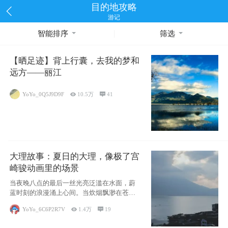
目的地攻略
游记
智能排序
筛选
【晒足迹】背上行囊，去我的梦和
远方——丽江
YoYo_0Q5J9D9F

10.5万

41
大理故事：夏日的大理，像极了宫
崎骏动画里的场景
当夜晚八点的最后一丝光亮泛滥在水面，蔚
蓝时刻的浪漫涌上心间。当炊烟飘渺在苍山
下的田野
YoYo_6C6P2R7V

1.4万

19