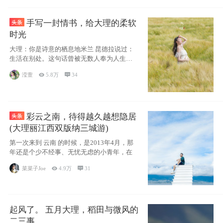
手写一封情书，给大理的柔软
时光
大理：你是诗意的栖息地米兰 昆德拉说过：
生活在别处。这句话曾被无数人奉为人生信
条，并
滢萱

5.8万

34
彩云之南，待得越久越想隐居
(大理丽江西双版纳三城游)
第一次来到 云南 的时候，是2013年4月，那
年还是个少不经事、无忧无虑的小青年，在
菜菜子Joe

4.9万

31
起风了。 五月大理，稻田与微风的
二三事