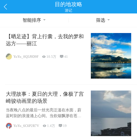
目的地攻略
游记
智能排序
筛选
【晒足迹】背上行囊，去我的梦和
远方——丽江
YoYo_0Q5J9D9F

10.5万

41
大理故事：夏日的大理，像极了宫
崎骏动画里的场景
当夜晚八点的最后一丝光亮泛滥在水面，蔚
蓝时刻的浪漫涌上心间。当炊烟飘渺在苍山
下的田野
YoYo_6C6P2R7V

1.4万

19