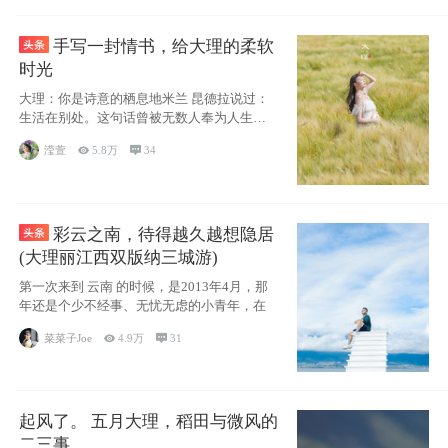
手写一封情书，给大理的柔软
时光
大理：你是诗意的栖息地米兰 昆德拉说过：
生活在别处。这句话曾被无数人奉为人生信
条，并
滢萱

5.8万

34
彩云之南，待得越久越想隐居
(大理丽江西双版纳三城游)
第一次来到 云南 的时候，是2013年4月，那
年还是个少不经事、无忧无虑的小青年，在
菜菜子Joe

4.9万

31
起风了。 五月大理，稻田与微风的
二三事