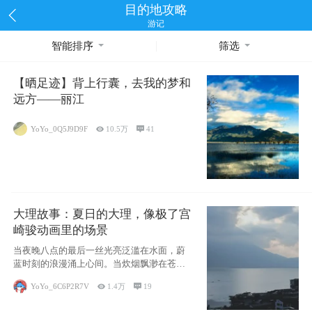
目的地攻略
游记
智能排序
筛选
【晒足迹】背上行囊，去我的梦和
远方——丽江
YoYo_0Q5J9D9F

10.5万

41
大理故事：夏日的大理，像极了宫
崎骏动画里的场景
当夜晚八点的最后一丝光亮泛滥在水面，蔚
蓝时刻的浪漫涌上心间。当炊烟飘渺在苍山
下的田野
YoYo_6C6P2R7V

1.4万

19