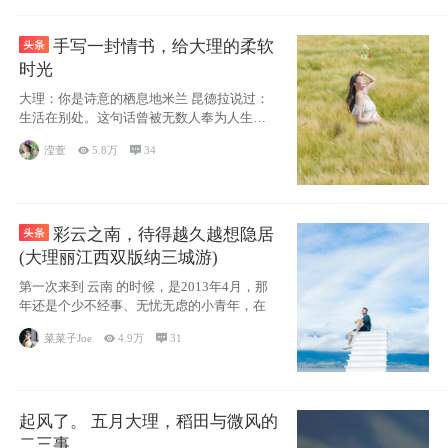
手写一封情书，给大理的柔软
时光
大理：你是诗意的栖息地米兰 昆德拉说过：
生活在别处。这句话曾被无数人奉为人生信
条，并
滢萱

5.8万

34
彩云之南，待得越久越想隐居
(大理丽江西双版纳三城游)
第一次来到 云南 的时候，是2013年4月，那
年还是个少不经事、无忧无虑的小青年，在
菜菜子Joe

4.9万

31
起风了。 五月大理，稻田与微风的
二三事