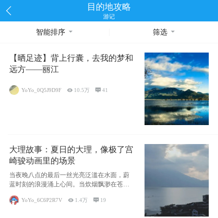
目的地攻略
游记
智能排序
筛选
【晒足迹】背上行囊，去我的梦和
远方——丽江
YoYo_0Q5J9D9F

10.5万

41
大理故事：夏日的大理，像极了宫
崎骏动画里的场景
当夜晚八点的最后一丝光亮泛滥在水面，蔚
蓝时刻的浪漫涌上心间。当炊烟飘渺在苍山
下的田野
YoYo_6C6P2R7V

1.4万

19