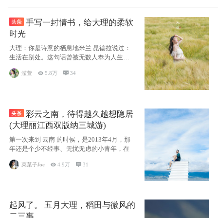
手写一封情书，给大理的柔软
时光
大理：你是诗意的栖息地米兰 昆德拉说过：
生活在别处。这句话曾被无数人奉为人生信
条，并
滢萱

5.8万

34
彩云之南，待得越久越想隐居
(大理丽江西双版纳三城游)
第一次来到 云南 的时候，是2013年4月，那
年还是个少不经事、无忧无虑的小青年，在
菜菜子Joe

4.9万

31
起风了。 五月大理，稻田与微风的
二三事