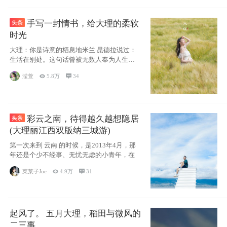
手写一封情书，给大理的柔软
时光
大理：你是诗意的栖息地米兰 昆德拉说过：
生活在别处。这句话曾被无数人奉为人生信
条，并
滢萱

5.8万

34
彩云之南，待得越久越想隐居
(大理丽江西双版纳三城游)
第一次来到 云南 的时候，是2013年4月，那
年还是个少不经事、无忧无虑的小青年，在
菜菜子Joe

4.9万

31
起风了。 五月大理，稻田与微风的
二三事