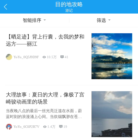
目的地攻略
游记
智能排序
筛选
【晒足迹】背上行囊，去我的梦和
远方——丽江
YoYo_0Q5J9D9F

10.5万

41
大理故事：夏日的大理，像极了宫
崎骏动画里的场景
当夜晚八点的最后一丝光亮泛滥在水面，蔚
蓝时刻的浪漫涌上心间。当炊烟飘渺在苍山
下的田野
YoYo_6C6P2R7V

1.4万

19