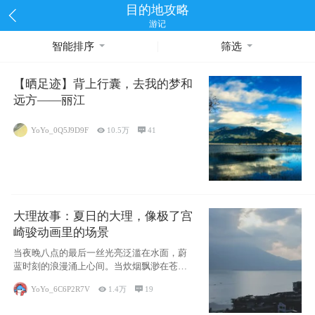
目的地攻略
游记
智能排序
筛选
【晒足迹】背上行囊，去我的梦和
远方——丽江
YoYo_0Q5J9D9F

10.5万

41
大理故事：夏日的大理，像极了宫
崎骏动画里的场景
当夜晚八点的最后一丝光亮泛滥在水面，蔚
蓝时刻的浪漫涌上心间。当炊烟飘渺在苍山
下的田野
YoYo_6C6P2R7V

1.4万

19