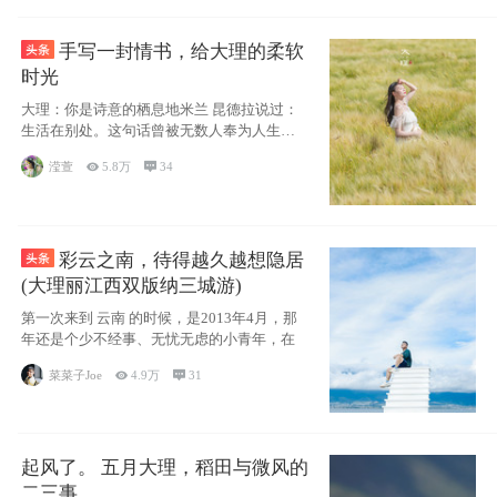
手写一封情书，给大理的柔软
时光
大理：你是诗意的栖息地米兰 昆德拉说过：
生活在别处。这句话曾被无数人奉为人生信
条，并
滢萱

5.8万

34
彩云之南，待得越久越想隐居
(大理丽江西双版纳三城游)
第一次来到 云南 的时候，是2013年4月，那
年还是个少不经事、无忧无虑的小青年，在
菜菜子Joe

4.9万

31
起风了。 五月大理，稻田与微风的
二三事