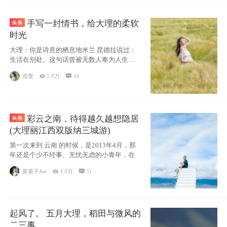
手写一封情书，给大理的柔软
时光
大理：你是诗意的栖息地米兰 昆德拉说过：
生活在别处。这句话曾被无数人奉为人生信
条，并
滢萱

5.8万

34
彩云之南，待得越久越想隐居
(大理丽江西双版纳三城游)
第一次来到 云南 的时候，是2013年4月，那
年还是个少不经事、无忧无虑的小青年，在
菜菜子Joe

4.9万

31
起风了。 五月大理，稻田与微风的
二三事