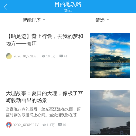
目的地攻略
游记
智能排序
筛选
【晒足迹】背上行囊，去我的梦和
远方——丽江
YoYo_0Q5J9D9F

10.5万

41
大理故事：夏日的大理，像极了宫
崎骏动画里的场景
当夜晚八点的最后一丝光亮泛滥在水面，蔚
蓝时刻的浪漫涌上心间。当炊烟飘渺在苍山
下的田野
YoYo_6C6P2R7V

1.4万

19