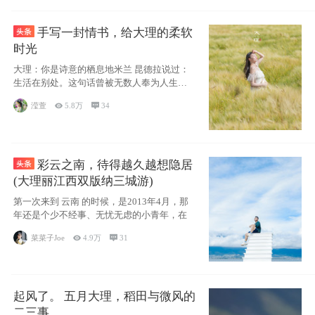
手写一封情书，给大理的柔软
时光
大理：你是诗意的栖息地米兰 昆德拉说过：
生活在别处。这句话曾被无数人奉为人生信
条，并
滢萱

5.8万

34
彩云之南，待得越久越想隐居
(大理丽江西双版纳三城游)
第一次来到 云南 的时候，是2013年4月，那
年还是个少不经事、无忧无虑的小青年，在
菜菜子Joe

4.9万

31
起风了。 五月大理，稻田与微风的
二三事