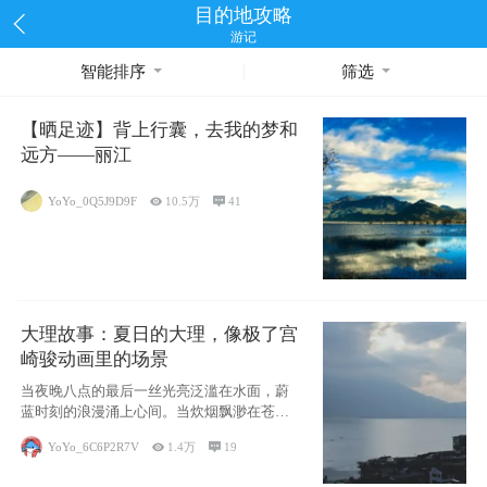
目的地攻略
游记
智能排序
筛选
【晒足迹】背上行囊，去我的梦和
远方——丽江
YoYo_0Q5J9D9F

10.5万

41
大理故事：夏日的大理，像极了宫
崎骏动画里的场景
当夜晚八点的最后一丝光亮泛滥在水面，蔚
蓝时刻的浪漫涌上心间。当炊烟飘渺在苍山
下的田野
YoYo_6C6P2R7V

1.4万

19