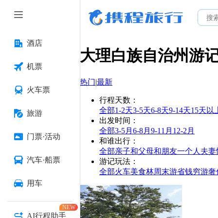
酒店
大理白族自治州
游
机票
热门
|
最新
火车票
行程天数
：
全部
1-2天
3-5天
6-8天
9-14天
15天以
旅游
出发时间
：
全部
3-5月
6-8月
9-11月
12-2月
门票·活动
和谁出行
：
全部
亲子
和父母
和朋友
一个人
夫妻
汽车·船票
游记玩法
：
全部
火车
美食林
周末游
省钱
穷游
奢
用车
NEW
AI行程助手