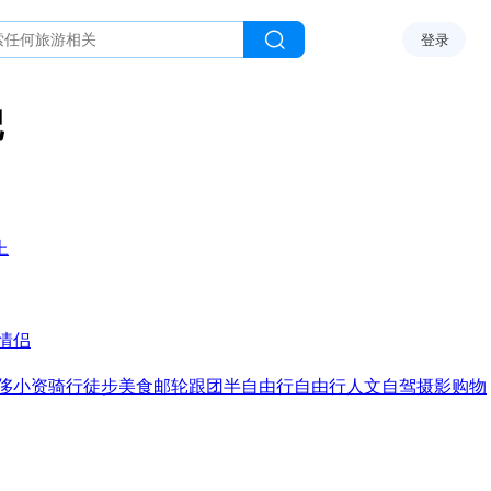
登录
记
上
情侣
侈
小资
骑行
徒步
美食
邮轮
跟团
半自由行
自由行
人文
自驾
摄影
购物