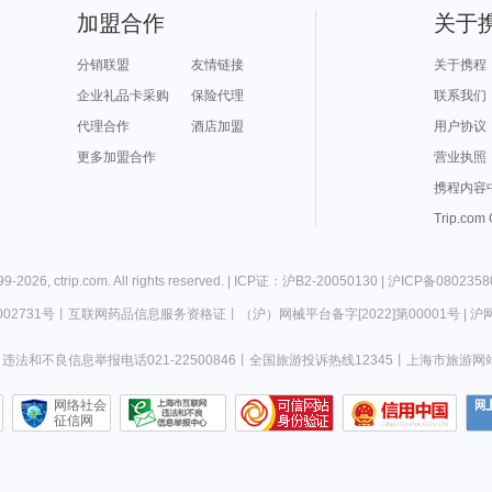
加盟合作
关于
分销联盟
友情链接
关于携程
企业礼品卡采购
保险代理
联系我们
代理合作
酒店加盟
用户协议
更多加盟合作
营业执照
携程内容
Trip.com
99-
2026
,
ctrip.com
. All rights reserved. |
ICP证：沪B2-20050130
|
沪ICP备0802358
02731号
丨
互联网药品信息服务资格证
丨
（沪）网械平台备字[2022]第00001号
|
沪网
违法和不良信息举报电话021-22500846
丨
全国旅游投诉热线12345
丨
上海市旅游网
网络社会
征信网