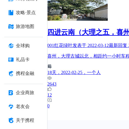
攻略·景点
旅游地图
四进云南（大理之五，喜
001红花绿叶
发表于
2022-03-12
最新回复
全球购
喜州，大理古城以北，相距约一小时车
礼品卡
18
天
，2022-02-25
，一个人
携程金融
2643
企业商旅
12
0
老友会
关于携程