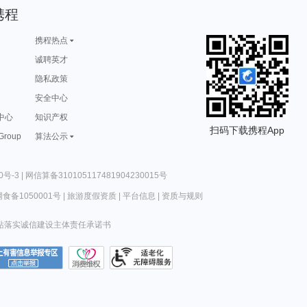
携程
携程热点
诚聘英才
隐私政策
安全中心
中心
知识产权
扫码下载携程App
 Group
算法公示
0号-3
|
网信算备310105117481904230015号
食备1050001号
|
旅游度假资质
|
平台信息
|
资质与规则
站落实诚信建设主体责任承诺书