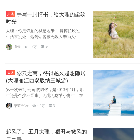
手写一封情书，给大理的柔软
时光
大理：你是诗意的栖息地米兰 昆德拉说过：
生活在别处。这句话曾被无数人奉为人生信
条，并
滢萱

5.8万

34
彩云之南，待得越久越想隐居
(大理丽江西双版纳三城游)
第一次来到 云南 的时候，是2013年4月，那
年还是个少不经事、无忧无虑的小青年，在
菜菜子Joe

4.9万

31
起风了。 五月大理，稻田与微风的
二三事