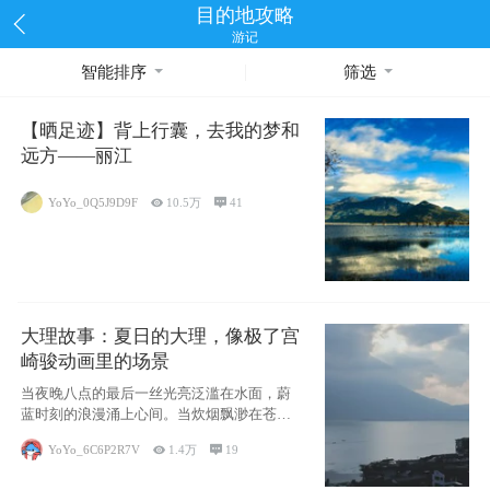
目的地攻略
游记
智能排序
筛选
【晒足迹】背上行囊，去我的梦和
远方——丽江
YoYo_0Q5J9D9F

10.5万

41
大理故事：夏日的大理，像极了宫
崎骏动画里的场景
当夜晚八点的最后一丝光亮泛滥在水面，蔚
蓝时刻的浪漫涌上心间。当炊烟飘渺在苍山
下的田野
YoYo_6C6P2R7V

1.4万

19