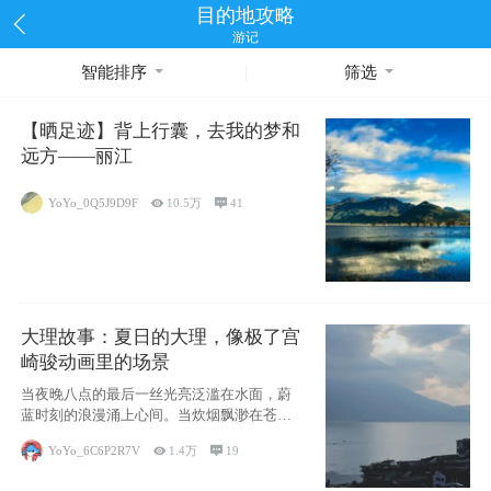
目的地攻略
游记
智能排序
筛选
【晒足迹】背上行囊，去我的梦和
远方——丽江
YoYo_0Q5J9D9F

10.5万

41
大理故事：夏日的大理，像极了宫
崎骏动画里的场景
当夜晚八点的最后一丝光亮泛滥在水面，蔚
蓝时刻的浪漫涌上心间。当炊烟飘渺在苍山
下的田野
YoYo_6C6P2R7V

1.4万

19