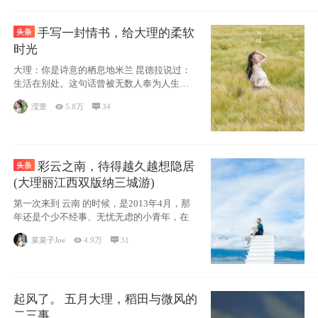
手写一封情书，给大理的柔软
时光
大理：你是诗意的栖息地米兰 昆德拉说过：
生活在别处。这句话曾被无数人奉为人生信
条，并
滢萱

5.8万

34
彩云之南，待得越久越想隐居
(大理丽江西双版纳三城游)
第一次来到 云南 的时候，是2013年4月，那
年还是个少不经事、无忧无虑的小青年，在
菜菜子Joe

4.9万

31
起风了。 五月大理，稻田与微风的
二三事