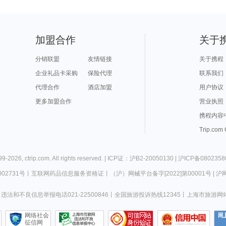
加盟合作
关于
分销联盟
友情链接
关于携程
企业礼品卡采购
保险代理
联系我们
代理合作
酒店加盟
用户协议
更多加盟合作
营业执照
携程内容
Trip.com
99-
2026
,
ctrip.com
. All rights reserved. |
ICP证：沪B2-20050130
|
沪ICP备0802358
02731号
丨
互联网药品信息服务资格证
丨
（沪）网械平台备字[2022]第00001号
|
沪网
违法和不良信息举报电话021-22500846
丨
全国旅游投诉热线12345
丨
上海市旅游网
网络社会
征信网