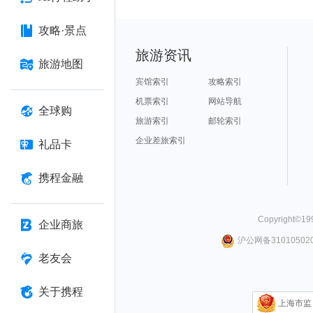
攻略·景点
旅游资讯
旅游地图
宾馆索引
攻略索引
机票索引
网站导航
全球购
旅游索引
邮轮索引
企业差旅索引
礼品卡
携程金融
Copyright©
19
企业商旅
沪公网备310105020
老友会
关于携程
上海市监