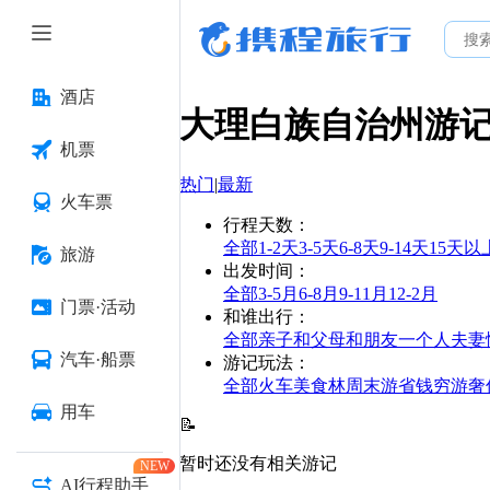
酒店
大理白族自治州
游
机票
热门
|
最新
火车票
行程天数
：
全部
1-2天
3-5天
6-8天
9-14天
15天以
旅游
出发时间
：
全部
3-5月
6-8月
9-11月
12-2月
门票·活动
和谁出行
：
全部
亲子
和父母
和朋友
一个人
夫妻
汽车·船票
游记玩法
：
全部
火车
美食林
周末游
省钱
穷游
奢
用车
📝
暂时还没有相关游记
NEW
AI行程助手