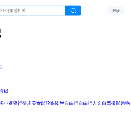
登录
记
上
情侣
侈
小资
骑行
徒步
美食
邮轮
跟团
半自由行
自由行
人文
自驾
摄影
购物