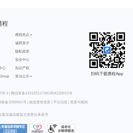
携程
携程热点
诚聘英才
隐私政策
安全中心
中心
知识产权
扫码下载携程App
 Group
算法公示
0号-3
|
网信算备310105117481904230015号
食备1050001号
|
旅游度假资质
|
平台信息
|
资质与规则
站落实诚信建设主体责任承诺书