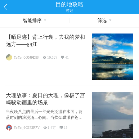
目的地攻略
游记
智能排序
筛选
【晒足迹】背上行囊，去我的梦和
远方——丽江
YoYo_0Q5J9D9F

10.5万

41
大理故事：夏日的大理，像极了宫
崎骏动画里的场景
当夜晚八点的最后一丝光亮泛滥在水面，蔚
蓝时刻的浪漫涌上心间。当炊烟飘渺在苍山
下的田野
YoYo_6C6P2R7V

1.4万

19