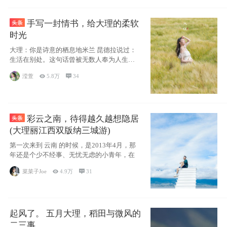
手写一封情书，给大理的柔软
时光
大理：你是诗意的栖息地米兰 昆德拉说过：
生活在别处。这句话曾被无数人奉为人生信
条，并
滢萱

5.8万

34
彩云之南，待得越久越想隐居
(大理丽江西双版纳三城游)
第一次来到 云南 的时候，是2013年4月，那
年还是个少不经事、无忧无虑的小青年，在
菜菜子Joe

4.9万

31
起风了。 五月大理，稻田与微风的
二三事