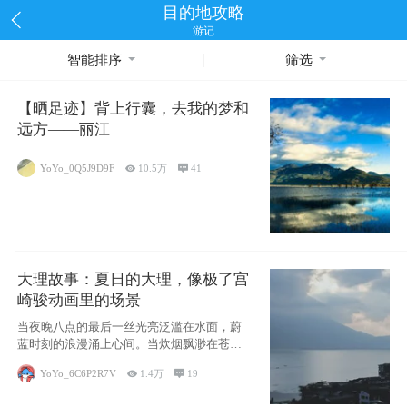
目的地攻略
游记
智能排序
筛选
【晒足迹】背上行囊，去我的梦和
远方——丽江
YoYo_0Q5J9D9F

10.5万

41
大理故事：夏日的大理，像极了宫
崎骏动画里的场景
当夜晚八点的最后一丝光亮泛滥在水面，蔚
蓝时刻的浪漫涌上心间。当炊烟飘渺在苍山
下的田野
YoYo_6C6P2R7V

1.4万

19