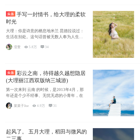
手写一封情书，给大理的柔软
时光
大理：你是诗意的栖息地米兰 昆德拉说过：
生活在别处。这句话曾被无数人奉为人生信
条，并
滢萱

5.8万

34
彩云之南，待得越久越想隐居
(大理丽江西双版纳三城游)
第一次来到 云南 的时候，是2013年4月，那
年还是个少不经事、无忧无虑的小青年，在
菜菜子Joe

4.9万

31
起风了。 五月大理，稻田与微风的
二三事