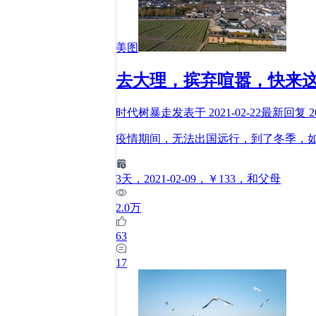
美图
去大理，摈弃喧嚣，快来
时代树暴走
发表于
2021-02-22
最新回复
2
疫情期间，无法出国远行，到了冬季，
3
天
，2021-02-09
，￥133
，和父母
2.0万
63
17