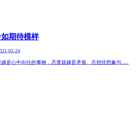
一如期待模样
021-02-24
候越是心中向往的事物，态度就越是矛盾。总担忧想象与
......