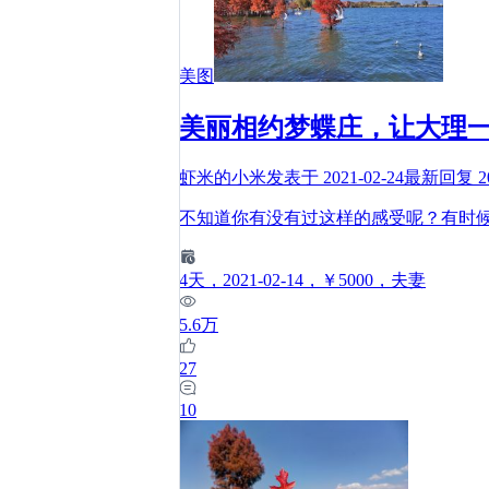
美图
美丽相约梦蝶庄，让大理
虾米的小米
发表于
2021-02-24
最新回复
2
不知道你有没有过这样的感受呢？有时
4
天
，2021-02-14
，￥5000
，夫妻
5.6万
27
10