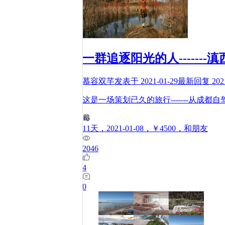
一群追逐阳光的人-------
慕容双芊
发表于
2021-01-29
最新回复
202
这是一场策划已久的旅行-------从成
11
天
，2021-01-08
，￥4500
，和朋友
2046
4
0