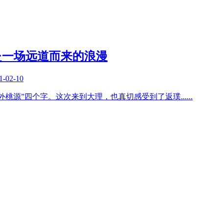
赴一场远道而来的浪漫
1-02-10
外桃源”四个字。这次来到大理，也真切感受到了返璞
......