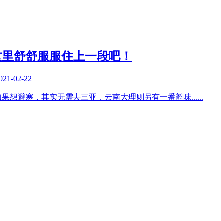
这里舒舒服服住上一段吧！
021-02-22
如果想避寒，其实无需去三亚，云南大理则另有一番韵味
......