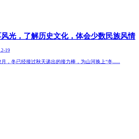
洱风光，了解历史文化，体会少数民族风情
12-19
2月，冬已经接过秋天递出的接力棒，为山河换上“冬
......