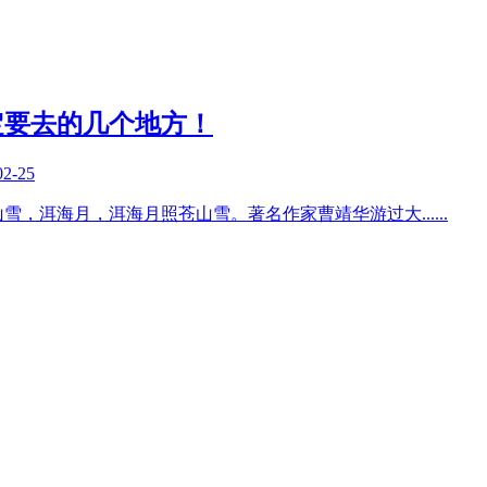
定要去的几个地方！
02-25
山雪，洱海月，洱海月照苍山雪。著名作家曹靖华游过大
......