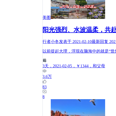
美图
阳光强烈、水波温柔，共
行者小冬
发表于
2021-02-10
最新回复
202
以前提起大理，浮现在脑海中的就是“世
3
天
，2021-02-05
，￥1344
，和父母
3.6万
83
8