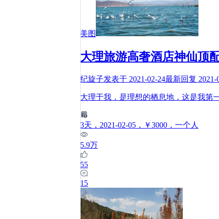
美图
大理旅游高奢酒店神仙顶
纪旋子
发表于
2021-02-24
最新回复
2021-
大理于我，是理想的栖息地，这是我第
3
天
，2021-02-05
，￥3000
，一个人
5.9万
55
15