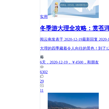
实用
冬季游大理全攻略：赏苍
阅云南
发表于
2020-12-19
最新回复
2020-
大理的四季藏着令人向往的景色！到了1
6
天
，2020-12-19
，￥4500
，和朋友
6302
29
11