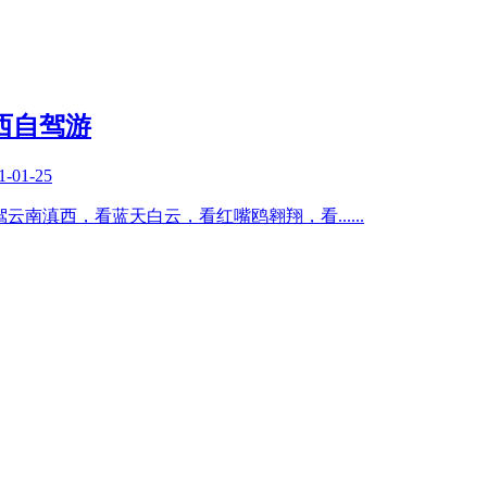
滇西自驾游
1-01-25
都自驾云南滇西，看蓝天白云，看红嘴鸥翱翔，看
......