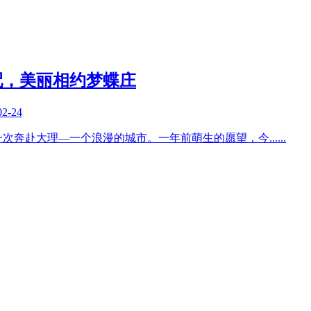
配，美丽相约梦蝶庄
02-24
一次奔赴大理—一个浪漫的城市。一年前萌生的愿望，今
......