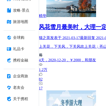
攻略·景点
精华
旅游地图
风花雪月最美时，大理一
全球购
猫之茶
发表于
2021-03-17
最新回复
2021-
上关花，下关风，下关风吹上关花；苍
礼品卡
4
天
，2020-12-20
，￥2000
，和朋友
携程金融
1.2万
企业商旅
82
老友会
17
关于携程