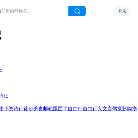
登录
记
上
情侣
侈
小资
骑行
徒步
美食
邮轮
跟团
半自由行
自由行
人文
自驾
摄影
购物