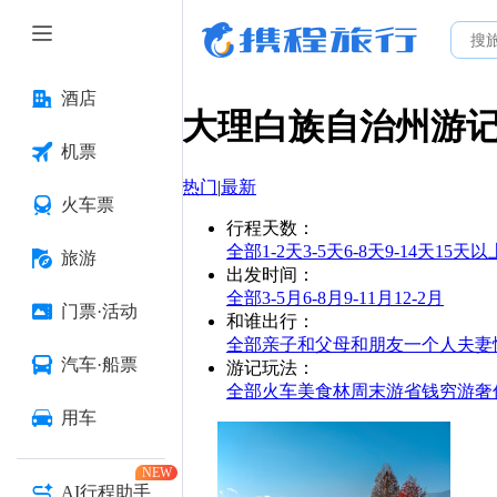
酒店
大理白族自治州
游
机票
热门
|
最新
火车票
行程天数
：
全部
1-2天
3-5天
6-8天
9-14天
15天以
旅游
出发时间
：
全部
3-5月
6-8月
9-11月
12-2月
门票·活动
和谁出行
：
全部
亲子
和父母
和朋友
一个人
夫妻
汽车·船票
游记玩法
：
全部
火车
美食林
周末游
省钱
穷游
奢
用车
NEW
AI行程助手