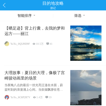
目的地攻略
游记
智能排序
筛选
【晒足迹】背上行囊，去我的梦和
远方——丽江
YoYo_0Q5J9D9F

10.5万

41
大理故事：夏日的大理，像极了宫
崎骏动画里的场景
当夜晚八点的最后一丝光亮泛滥在水面，蔚
蓝时刻的浪漫涌上心间。当炊烟飘渺在苍山
下的田野
YoYo_6C6P2R7V

1.4万

19