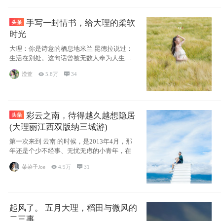
手写一封情书，给大理的柔软
时光
大理：你是诗意的栖息地米兰 昆德拉说过：
生活在别处。这句话曾被无数人奉为人生信
条，并
滢萱

5.8万

34
彩云之南，待得越久越想隐居
(大理丽江西双版纳三城游)
第一次来到 云南 的时候，是2013年4月，那
年还是个少不经事、无忧无虑的小青年，在
菜菜子Joe

4.9万

31
起风了。 五月大理，稻田与微风的
二三事