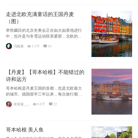
走进北欧充满童话的王国丹麦
（图）
举世瞩目的北京冬奥会正在如火如荼地进行
中，也许是与冬雪运动联系紧密，北欧的一
些国家因
冯赣勇

3.3千

10
【丹麦】【哥本哈根】不能错过的
诗和远方
哥本哈根是丹麦王国的首都，也是北欧最大
的城市。德国留学三年以来，每次旅行都是
一路向南，在内陆生活久了
张英俊___

9.0千

22
哥本哈根 美人鱼