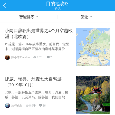
目的地攻略
游记
智能排序
筛选
小两口辞职出走世界之4个月穿越欧
洲（北欧篇）
PS这是一篇2016年故事重发。前言我一觉醒
来，渐渐弄清自己正躺在油麻地某家廉价宾
馆
陈小羊Timeline

7.2千

7
挪威、瑞典、丹麦七天自驾游
（2019年10月）
北欧，一般特指五个国家：瑞典，丹麦，挪
威，芬兰，以及冰岛。除芬兰，我们自驾游
了其中4
旅行色影

8.9千

26