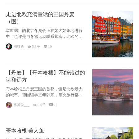
走进北欧充满童话的王国丹麦
（图）
举世瞩目的北京冬奥会正在如火如荼地进行
中，也许是与冬雪运动联系紧密，北欧的一
些国家因
冯赣勇

3.3千

10
【丹麦】【哥本哈根】不能错过的
诗和远方
哥本哈根是丹麦王国的首都，也是北欧最大
的城市。德国留学三年以来，每次旅行都是
一路向南，在内陆生活久了
张英俊___

9.0千

22
哥本哈根 美人鱼