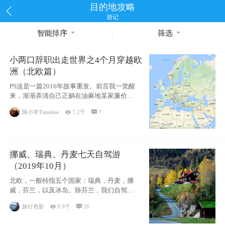
目的地攻略
游记
智能排序
筛选
小两口辞职出走世界之4个月穿越欧
洲（北欧篇）
PS这是一篇2016年故事重发。前言我一觉醒
来，渐渐弄清自己正躺在油麻地某家廉价宾
馆
陈小羊Timeline

7.2千

7
挪威、瑞典、丹麦七天自驾游
（2019年10月）
北欧，一般特指五个国家：瑞典，丹麦，挪
威，芬兰，以及冰岛。除芬兰，我们自驾游
了其中4
旅行色影

8.9千

26