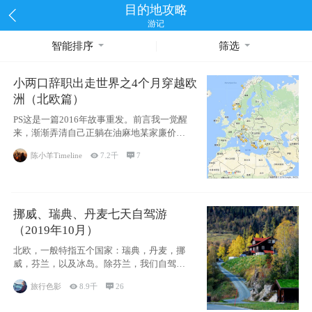
目的地攻略
游记
智能排序
筛选
小两口辞职出走世界之4个月穿越欧
洲（北欧篇）
PS这是一篇2016年故事重发。前言我一觉醒
来，渐渐弄清自己正躺在油麻地某家廉价宾
馆
陈小羊Timeline

7.2千

7
挪威、瑞典、丹麦七天自驾游
（2019年10月）
北欧，一般特指五个国家：瑞典，丹麦，挪
威，芬兰，以及冰岛。除芬兰，我们自驾游
了其中4
旅行色影

8.9千

26