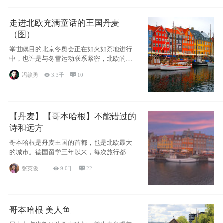
走进北欧充满童话的王国丹麦
（图）
举世瞩目的北京冬奥会正在如火如荼地进行
中，也许是与冬雪运动联系紧密，北欧的一
些国家因
冯赣勇

3.3千

10
【丹麦】【哥本哈根】不能错过的
诗和远方
哥本哈根是丹麦王国的首都，也是北欧最大
的城市。德国留学三年以来，每次旅行都是
一路向南，在内陆生活久了
张英俊___

9.0千

22
哥本哈根 美人鱼