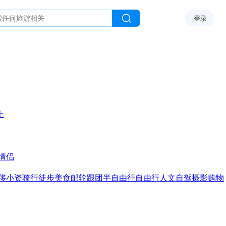
登录
上
情侣
侈
小资
骑行
徒步
美食
邮轮
跟团
半自由行
自由行
人文
自驾
摄影
购物