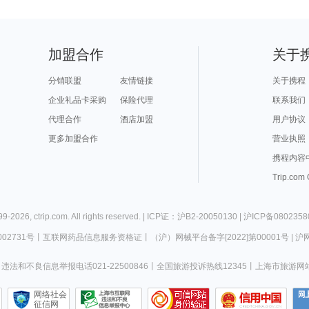
加盟合作
关于
分销联盟
友情链接
关于携程
企业礼品卡采购
保险代理
联系我们
代理合作
酒店加盟
用户协议
更多加盟合作
营业执照
携程内容
Trip.com
99-
2026
,
ctrip.com
. All rights reserved. |
ICP证：沪B2-20050130
|
沪ICP备0802358
02731号
丨
互联网药品信息服务资格证
丨
（沪）网械平台备字[2022]第00001号
|
沪网
违法和不良信息举报电话021-22500846
丨
全国旅游投诉热线12345
丨
上海市旅游网
网络社会
征信网