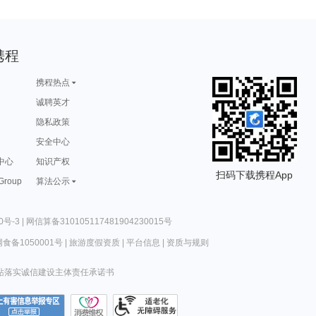
携程
携程热点
诚聘英才
隐私政策
安全中心
中心
知识产权
扫码下载携程App
 Group
算法公示
0号-3
|
网信算备310105117481904230015号
食备1050001号
|
旅游度假资质
|
平台信息
|
资质与规则
站落实诚信建设主体责任承诺书