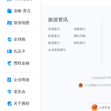
攻略·景点
旅游资讯
旅游地图
宾馆索引
攻略索引
机票索引
网站导航
全球购
旅游索引
邮轮索引
企业差旅索引
礼品卡
携程金融
Copyright©
19
企业商旅
沪公网备310105020
老友会
关于携程
上海市监