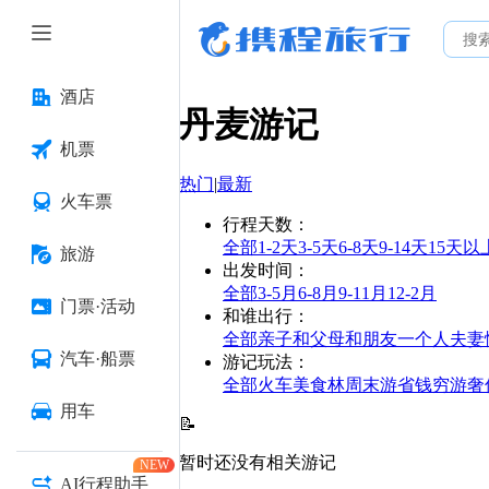
酒店
丹麦
游记
机票
热门
|
最新
火车票
行程天数
：
全部
1-2天
3-5天
6-8天
9-14天
15天以
旅游
出发时间
：
全部
3-5月
6-8月
9-11月
12-2月
门票·活动
和谁出行
：
全部
亲子
和父母
和朋友
一个人
夫妻
汽车·船票
游记玩法
：
全部
火车
美食林
周末游
省钱
穷游
奢
用车
📝
暂时还没有相关游记
NEW
AI行程助手