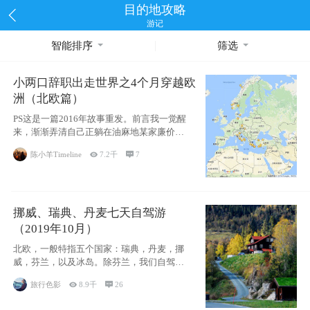
目的地攻略
游记
智能排序
筛选
小两口辞职出走世界之4个月穿越欧
洲（北欧篇）
PS这是一篇2016年故事重发。前言我一觉醒
来，渐渐弄清自己正躺在油麻地某家廉价宾
馆
陈小羊Timeline

7.2千

7
挪威、瑞典、丹麦七天自驾游
（2019年10月）
北欧，一般特指五个国家：瑞典，丹麦，挪
威，芬兰，以及冰岛。除芬兰，我们自驾游
了其中4
旅行色影

8.9千

26