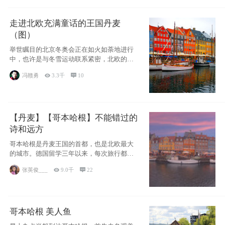
走进北欧充满童话的王国丹麦
（图）
举世瞩目的北京冬奥会正在如火如荼地进行
中，也许是与冬雪运动联系紧密，北欧的一
些国家因
冯赣勇

3.3千

10
【丹麦】【哥本哈根】不能错过的
诗和远方
哥本哈根是丹麦王国的首都，也是北欧最大
的城市。德国留学三年以来，每次旅行都是
一路向南，在内陆生活久了
张英俊___

9.0千

22
哥本哈根 美人鱼