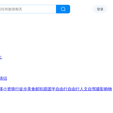
登录
上
情侣
侈
小资
骑行
徒步
美食
邮轮
跟团
半自由行
自由行
人文
自驾
摄影
购物