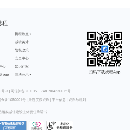
携程
携程热点
诚聘英才
隐私政策
安全中心
中心
知识产权
扫码下载携程App
 Group
算法公示
0号-3
|
网信算备310105117481904230015号
食备1050001号
|
旅游度假资质
|
平台信息
|
资质与规则
站落实诚信建设主体责任承诺书