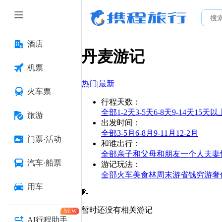
酒店
丹麦
游记
机票
热门
|
最新
火车票
行程天数
：
全部
1-2天
3-5天
6-8天
9-14天
15天以
旅游
出发时间
：
全部
3-5月
6-8月
9-11月
12-2月
门票·活动
和谁出行
：
全部
亲子
和父母
和朋友
一个人
夫妻
汽车·船票
游记玩法
：
全部
火车
美食林
周末游
省钱
穷游
奢
用车
📝
暂时还没有相关游记
NEW
AI行程助手