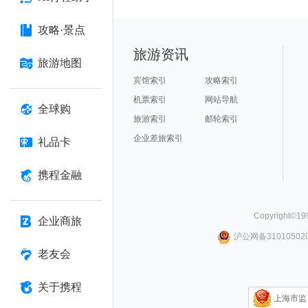
攻略·景点
旅游资讯
旅游地图
宾馆索引
攻略索引
机票索引
网站导航
全球购
旅游索引
邮轮索引
企业差旅索引
礼品卡
携程金融
Copyright©
19
企业商旅
沪公网备310105020
老友会
关于携程
上海市监