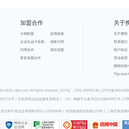
加盟合作
关于
分销联盟
友情链接
关于携程
企业礼品卡采购
保险代理
联系我们
代理合作
酒店加盟
用户协议
更多加盟合作
营业执照
携程内容
Trip.com
99-
2026
,
ctrip.com
. All rights reserved. |
ICP证：沪B2-20050130
|
沪ICP备0802358
02731号
丨
互联网药品信息服务资格证
丨
（沪）网械平台备字[2022]第00001号
|
沪网
违法和不良信息举报电话021-22500846
丨
全国旅游投诉热线12345
丨
上海市旅游网
网络社会
征信网