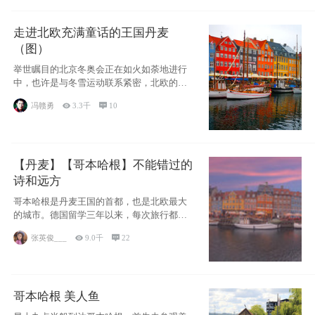
走进北欧充满童话的王国丹麦
（图）
举世瞩目的北京冬奥会正在如火如荼地进行
中，也许是与冬雪运动联系紧密，北欧的一
些国家因
冯赣勇

3.3千

10
【丹麦】【哥本哈根】不能错过的
诗和远方
哥本哈根是丹麦王国的首都，也是北欧最大
的城市。德国留学三年以来，每次旅行都是
一路向南，在内陆生活久了
张英俊___

9.0千

22
哥本哈根 美人鱼