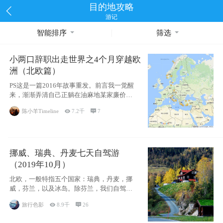
目的地攻略
游记
智能排序
筛选
小两口辞职出走世界之4个月穿越欧
洲（北欧篇）
PS这是一篇2016年故事重发。前言我一觉醒
来，渐渐弄清自己正躺在油麻地某家廉价宾
馆
陈小羊Timeline

7.2千

7
挪威、瑞典、丹麦七天自驾游
（2019年10月）
北欧，一般特指五个国家：瑞典，丹麦，挪
威，芬兰，以及冰岛。除芬兰，我们自驾游
了其中4
旅行色影

8.9千

26