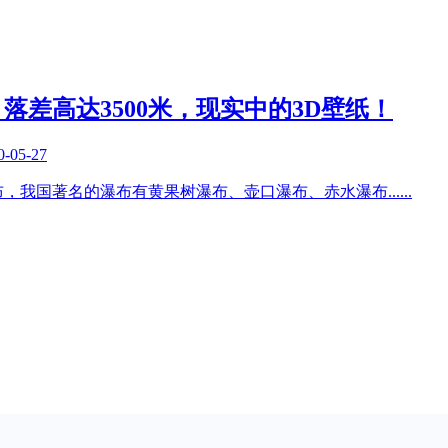
落差高达3500米，现实中的3D壁纸！
0-05-27
布，我国著名的瀑布有黄果树瀑布、壶口瀑布、赤水瀑布
......