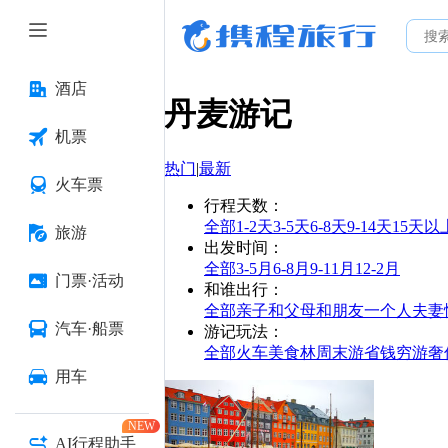
酒店
丹麦
游记
机票
热门
|
最新
火车票
行程天数
：
全部
1-2天
3-5天
6-8天
9-14天
15天以
旅游
出发时间
：
全部
3-5月
6-8月
9-11月
12-2月
门票·活动
和谁出行
：
全部
亲子
和父母
和朋友
一个人
夫妻
汽车·船票
游记玩法
：
全部
火车
美食林
周末游
省钱
穷游
奢
用车
NEW
AI行程助手