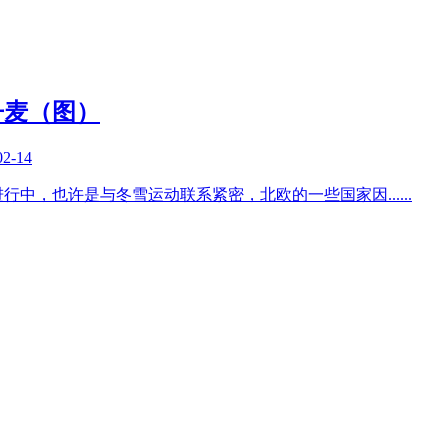
丹麦（图）
02-14
进行中，也许是与冬雪运动联系紧密，北欧的一些国家因
......