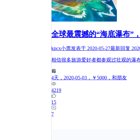
全球最震撼的“海底瀑布”，
kpcx小票
发表于
2020-05-27
最新回复
202
相信很多旅游爱好者都参观过壮观的瀑
4
天
，2020-05-03
，￥5000
，和朋友
4219
15
7