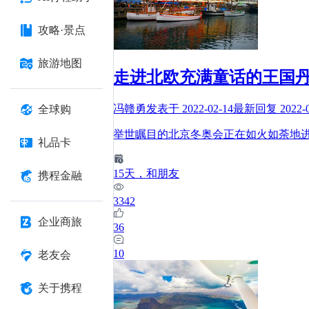
攻略·景点
旅游地图
走进北欧充满童话的王国
冯赣勇
发表于
2022-02-14
最新回复
2022-
全球购
举世瞩目的北京冬奥会正在如火如荼地
礼品卡
15
天
，和朋友
携程金融
3342
企业商旅
36
10
老友会
关于携程