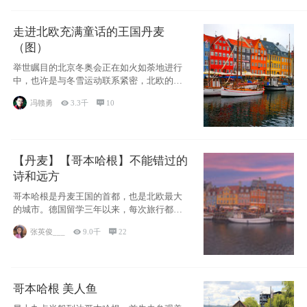
走进北欧充满童话的王国丹麦
（图）
举世瞩目的北京冬奥会正在如火如荼地进行
中，也许是与冬雪运动联系紧密，北欧的一
些国家因
冯赣勇

3.3千

10
【丹麦】【哥本哈根】不能错过的
诗和远方
哥本哈根是丹麦王国的首都，也是北欧最大
的城市。德国留学三年以来，每次旅行都是
一路向南，在内陆生活久了
张英俊___

9.0千

22
哥本哈根 美人鱼