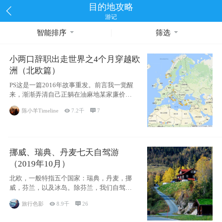
目的地攻略
游记
智能排序
筛选
小两口辞职出走世界之4个月穿越欧
洲（北欧篇）
PS这是一篇2016年故事重发。前言我一觉醒
来，渐渐弄清自己正躺在油麻地某家廉价宾
馆
陈小羊Timeline

7.2千

7
挪威、瑞典、丹麦七天自驾游
（2019年10月）
北欧，一般特指五个国家：瑞典，丹麦，挪
威，芬兰，以及冰岛。除芬兰，我们自驾游
了其中4
旅行色影

8.9千

26