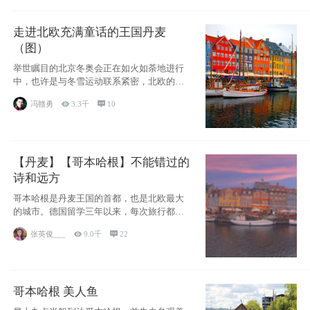
走进北欧充满童话的王国丹麦
（图）
举世瞩目的北京冬奥会正在如火如荼地进行
中，也许是与冬雪运动联系紧密，北欧的一
些国家因
冯赣勇

3.3千

10
【丹麦】【哥本哈根】不能错过的
诗和远方
哥本哈根是丹麦王国的首都，也是北欧最大
的城市。德国留学三年以来，每次旅行都是
一路向南，在内陆生活久了
张英俊___

9.0千

22
哥本哈根 美人鱼