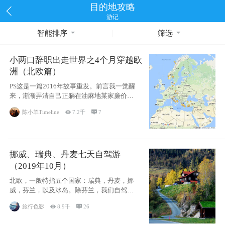
目的地攻略
游记
智能排序
筛选
小两口辞职出走世界之4个月穿越欧
洲（北欧篇）
PS这是一篇2016年故事重发。前言我一觉醒
来，渐渐弄清自己正躺在油麻地某家廉价宾
馆
陈小羊Timeline

7.2千

7
挪威、瑞典、丹麦七天自驾游
（2019年10月）
北欧，一般特指五个国家：瑞典，丹麦，挪
威，芬兰，以及冰岛。除芬兰，我们自驾游
了其中4
旅行色影

8.9千

26