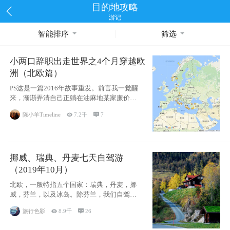
目的地攻略
游记
智能排序
筛选
小两口辞职出走世界之4个月穿越欧
洲（北欧篇）
PS这是一篇2016年故事重发。前言我一觉醒
来，渐渐弄清自己正躺在油麻地某家廉价宾
馆
陈小羊Timeline

7.2千

7
挪威、瑞典、丹麦七天自驾游
（2019年10月）
北欧，一般特指五个国家：瑞典，丹麦，挪
威，芬兰，以及冰岛。除芬兰，我们自驾游
了其中4
旅行色影

8.9千

26