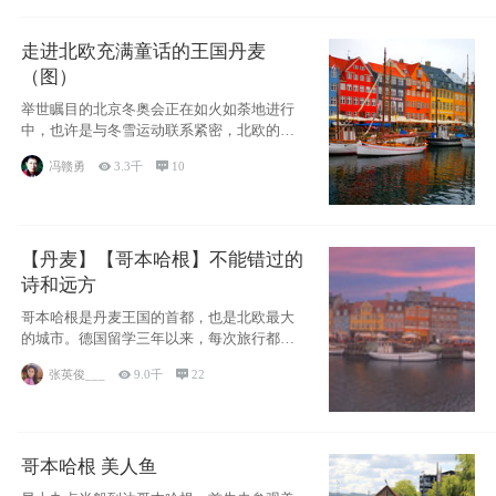
走进北欧充满童话的王国丹麦
（图）
举世瞩目的北京冬奥会正在如火如荼地进行
中，也许是与冬雪运动联系紧密，北欧的一
些国家因
冯赣勇

3.3千

10
【丹麦】【哥本哈根】不能错过的
诗和远方
哥本哈根是丹麦王国的首都，也是北欧最大
的城市。德国留学三年以来，每次旅行都是
一路向南，在内陆生活久了
张英俊___

9.0千

22
哥本哈根 美人鱼