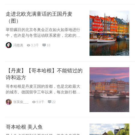
走进北欧充满童话的王国丹麦
（图）
举世瞩目的北京冬奥会正在如火如荼地进行
中，也许是与冬雪运动联系紧密，北欧的一
些国家因
冯赣勇

3.3千

10
【丹麦】【哥本哈根】不能错过的
诗和远方
哥本哈根是丹麦王国的首都，也是北欧最大
的城市。德国留学三年以来，每次旅行都是
一路向南，在内陆生活久了
张英俊___

9.0千

22
哥本哈根 美人鱼