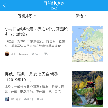
目的地攻略
游记
智能排序
筛选
小两口辞职出走世界之4个月穿越欧
洲（北欧篇）
PS这是一篇2016年故事重发。前言我一觉醒
来，渐渐弄清自己正躺在油麻地某家廉价宾
馆
陈小羊Timeline

7.2千

7
挪威、瑞典、丹麦七天自驾游
（2019年10月）
北欧，一般特指五个国家：瑞典，丹麦，挪
威，芬兰，以及冰岛。除芬兰，我们自驾游
了其中4
旅行色影

8.9千

26