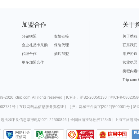
加盟合作
关于
分销联盟
友情链接
关于携程
企业礼品卡采购
保险代理
联系我们
代理合作
酒店加盟
用户协议
更多加盟合作
营业执照
携程内容
Trip.com
99-
2026
,
ctrip.com
. All rights reserved. |
ICP证：沪B2-20050130
|
沪ICP备0802358
02731号
丨
互联网药品信息服务资格证
丨
（沪）网械平台备字[2022]第00001号
|
沪网
违法和不良信息举报电话021-22500846
丨
全国旅游投诉热线12345
丨
上海市旅游网
网络社会
征信网