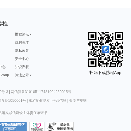
携程
携程热点
诚聘英才
隐私政策
安全中心
中心
知识产权
扫码下载携程App
 Group
算法公示
0号-3
|
网信算备310105117481904230015号
食备1050001号
|
旅游度假资质
|
平台信息
|
资质与规则
站落实诚信建设主体责任承诺书