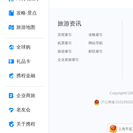
攻略·景点
旅游资讯
旅游地图
宾馆索引
攻略索引
机票索引
网站导航
全球购
旅游索引
邮轮索引
企业差旅索引
礼品卡
携程金融
Copyright©
19
企业商旅
沪公网备310105020
老友会
关于携程
上海市监