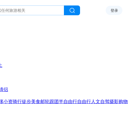
登录
上
情侣
侈
小资
骑行
徒步
美食
邮轮
跟团
半自由行
自由行
人文
自驾
摄影
购物