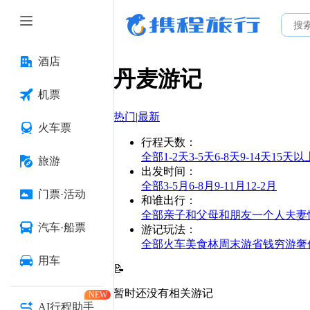
酒店
丹麦
游记
机票
热门
|
最新
火车票
行程天数
：
全部
1-2天
3-5天
6-8天
9-14天
15天以
旅游
出发时间
：
全部
3-5月
6-8月
9-11月
12-2月
门票·活动
和谁出行
：
全部
亲子
和父母
和朋友
一个人
夫妻
汽车·船票
游记玩法
：
全部
火车
美食林
周末游
省钱
穷游
奢
用车
📝
暂时还没有相关游记
NEW
AI行程助手