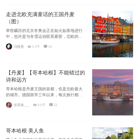
走进北欧充满童话的王国丹麦
（图）
举世瞩目的北京冬奥会正在如火如荼地进行
中，也许是与冬雪运动联系紧密，北欧的一
些国家因
冯赣勇

3.3千

10
【丹麦】【哥本哈根】不能错过的
诗和远方
哥本哈根是丹麦王国的首都，也是北欧最大
的城市。德国留学三年以来，每次旅行都是
一路向南，在内陆生活久了
张英俊___

9.0千

22
哥本哈根 美人鱼