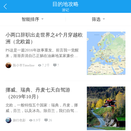
目的地攻略
游记
智能排序
筛选
小两口辞职出走世界之4个月穿越欧
洲（北欧篇）
PS这是一篇2016年故事重发。前言我一觉醒
来，渐渐弄清自己正躺在油麻地某家廉价宾
馆
陈小羊Timeline

7.2千

7
挪威、瑞典、丹麦七天自驾游
（2019年10月）
北欧，一般特指五个国家：瑞典，丹麦，挪
威，芬兰，以及冰岛。除芬兰，我们自驾游
了其中4
旅行色影

8.9千

26