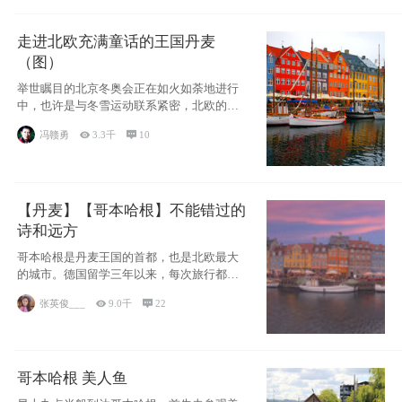
走进北欧充满童话的王国丹麦
（图）
举世瞩目的北京冬奥会正在如火如荼地进行
中，也许是与冬雪运动联系紧密，北欧的一
些国家因
冯赣勇

3.3千

10
【丹麦】【哥本哈根】不能错过的
诗和远方
哥本哈根是丹麦王国的首都，也是北欧最大
的城市。德国留学三年以来，每次旅行都是
一路向南，在内陆生活久了
张英俊___

9.0千

22
哥本哈根 美人鱼