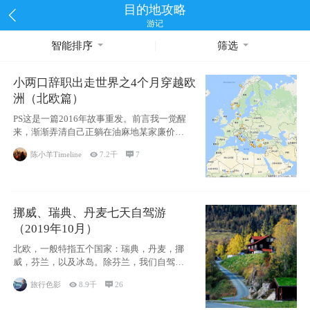
目的地攻略
游记
智能排序
筛选
小两口辞职出走世界之4个月穿越欧
洲（北欧篇）
PS这是一篇2016年故事重发。前言我一觉醒
来，渐渐弄清自己正躺在油麻地某家廉价宾
馆
陈小羊Timeline

7.2千

7
挪威、瑞典、丹麦七天自驾游
（2019年10月）
北欧，一般特指五个国家：瑞典，丹麦，挪
威，芬兰，以及冰岛。除芬兰，我们自驾游
了其中4
旅行色影

8.9千

26