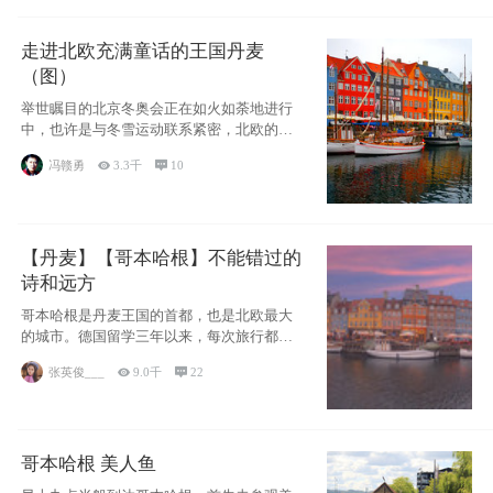
走进北欧充满童话的王国丹麦
（图）
举世瞩目的北京冬奥会正在如火如荼地进行
中，也许是与冬雪运动联系紧密，北欧的一
些国家因
冯赣勇

3.3千

10
【丹麦】【哥本哈根】不能错过的
诗和远方
哥本哈根是丹麦王国的首都，也是北欧最大
的城市。德国留学三年以来，每次旅行都是
一路向南，在内陆生活久了
张英俊___

9.0千

22
哥本哈根 美人鱼