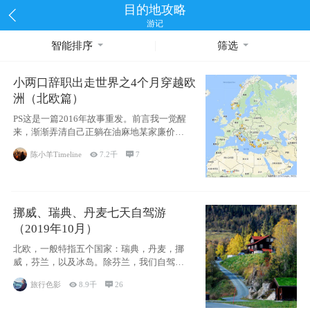
目的地攻略
游记
智能排序
筛选
小两口辞职出走世界之4个月穿越欧
洲（北欧篇）
PS这是一篇2016年故事重发。前言我一觉醒
来，渐渐弄清自己正躺在油麻地某家廉价宾
馆
陈小羊Timeline

7.2千

7
挪威、瑞典、丹麦七天自驾游
（2019年10月）
北欧，一般特指五个国家：瑞典，丹麦，挪
威，芬兰，以及冰岛。除芬兰，我们自驾游
了其中4
旅行色影

8.9千

26